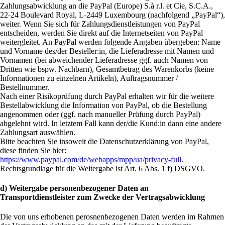
Zahlungsabwicklung an die PayPal (Europe) S.à r.l. et Cie, S.C.A.,
22-24 Boulevard Royal, L-2449 Luxembourg (nachfolgend „PayPal“),
weiter. Wenn Sie sich für Zahlungsdienstleistungen von PayPal
entscheiden, werden Sie direkt auf die Internetseiten von PayPal
weitergleitet. An PayPal werden folgende Angaben übergeben: Name
und Vorname des/der Besteller:in, die Lieferadresse mit Namen und
Vornamen (bei abweichender Lieferadresse ggf. auch Namen von
Dritten wie bspw. Nachbarn), Gesamtbetrag des Warenkorbs (keine
Informationen zu einzelnen Artikeln), Auftragsnummer /
Bestellnummer.
Nach einer Risikoprüfung durch PayPal erhalten wir für die weitere
Bestellabwicklung die Information von PayPal, ob die Bestellung
angenommen oder (ggf. nach manueller Prüfung durch PayPal)
abgelehnt wird. In letztem Fall kann der/die Kund:in dann eine andere
Zahlungsart auswählen.
Bitte beachten Sie insoweit die Datenschutzerklärung von PayPal,
diese finden Sie hier:
https://www.paypal.com/de/webapps/mpp/ua/privacy-full
.
Rechtsgrundlage für die Weitergabe ist Art. 6 Abs. 1 f) DSGVO.
d) Weitergabe personenbezogener Daten an
Transportdienstleister zum Zwecke der Vertragsabwicklung
Die von uns erhobenen perosnenbezogenen Daten werden im Rahmen