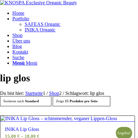
Home
Portfolio
SAFEAS Organic
INIKA Organic
Shop
Über uns
Blog
Kontakt
Suche
Menü
Menü
lip glos
Du bist hier:
Startseite
1
/
Shop
2
/
Schlagwort: lip glos
Sortieren nach
Standard
Zeige
15 Produkte pro Seite
INIKA Lip Gloss
Angebot!
15,00
€
–
18,00
€