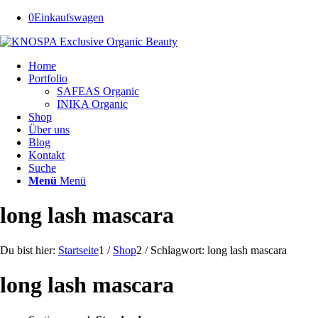
0
Einkaufswagen
Home
Portfolio
SAFEAS Organic
INIKA Organic
Shop
Über uns
Blog
Kontakt
Suche
Menü
Menü
long lash mascara
Du bist hier:
Startseite
1
/
Shop
2
/
Schlagwort: long lash mascara
long lash mascara