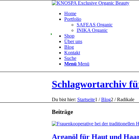
Home
Portfolio
SAFEAS Organic
INIKA Organic
Shop
Über uns
Blog
Kontakt
Suche
Menü
Menü
Schlagwortarchiv fü
Du bist hier:
Startseite
1
/
Blog
2
/
Radikale
Beiträge
Arganöl für Haut und Haa