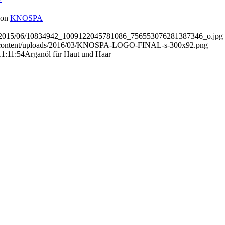
von
KNOSPA
ds/2015/06/10834942_1009122045781086_756553076281387346_o.jpg
p-content/uploads/2016/03/KNOSPA-LOGO-FINAL-s-300x92.png
11:11:54
Arganöl für Haut und Haar