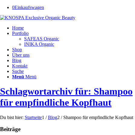
0
Einkaufswagen
Home
Portfolio
SAFEAS Organic
INIKA Organic
Shop
Über uns
Blog
Kontakt
Suche
Menü
Menü
Schlagwortarchiv für: Shampoo
für empfindliche Kopfhaut
Du bist hier:
Startseite
1
/
Blog
2
/
Shampoo für empfindliche Kopfhaut
Beiträge